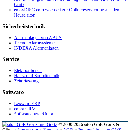
Görtz
enjoyDISC.com wechselt zur Onlinereservierung aus dem
Hause siton
Sicherheitstechnik
Alarmanlagen von ABUS
Telenot Alarmsysteme
INDEXA Alarmanlagen
Service
Elektroarbeiten
Haus- und Soundtechnik
Zeiterfassung
Software
Lexware ERP
cobra CRM
Softwareentwicklung
© 2000-2026 siton GbR Görtz &
Görtz ∘
Impressum
∘
Kontakt
∘
AGB
∘
Powered by siton CMS