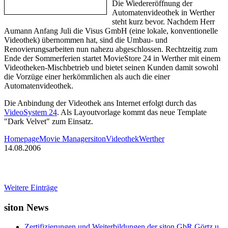
Die Wiedereröffnung der
Automatenvideothek in Werther
steht kurz bevor. Nachdem Herr
Aumann Anfang Juli die Visus GmbH (eine lokale, konventionelle
Videothek) übernommen hat, sind die Umbau- und
Renovierungsarbeiten nun nahezu abgeschlossen. Rechtzeitig zum
Ende der Sommerferien startet MovieStore 24 in Werther mit einem
Videotheken-Mischbetrieb und bietet seinen Kunden damit sowohl
die Vorzüge einer herkömmlichen als auch die einer
Automatenvideothek.
Die Anbindung der Videothek ans Internet erfolgt durch das
VideoSystem 24
. Als Layoutvorlage kommt das neue Template
"Dark Velvet" zum Einsatz.
Homepage
Movie Manager
siton
Videothek
Werther
14.08.2006
Weitere Einträge
siton News
Zertifizierungen und Weiterbildungen der siton GbR Görtz u.