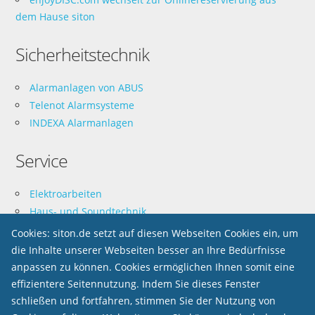
dem Hause siton
Sicherheitstechnik
Alarmanlagen von ABUS
Telenot Alarmsysteme
INDEXA Alarmanlagen
Service
Elektroarbeiten
Haus- und Soundtechnik
Zeiterfassung
Cookies: siton.de setzt auf diesen Webseiten Cookies ein, um
die Inhalte unserer Webseiten besser an Ihre Bedürfnisse
Software
anpassen zu können. Cookies ermöglichen Ihnen somit eine
effizientere Seitennutzung. Indem Sie dieses Fenster
Lexware ERP
schließen und fortfahren, stimmen Sie der Nutzung von