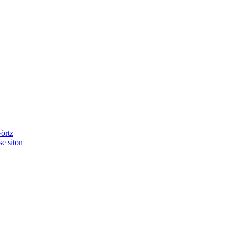
örtz
e siton