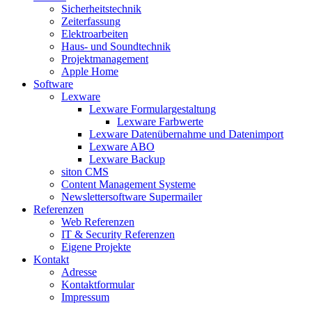
Sicherheitstechnik
Zeiterfassung
Elektroarbeiten
Haus- und Soundtechnik
Projektmanagement
Apple Home
Software
Lexware
Lexware Formulargestaltung
Lexware Farbwerte
Lexware Datenübernahme und Datenimport
Lexware ABO
Lexware Backup
siton CMS
Content Management Systeme
Newslettersoftware Supermailer
Referenzen
Web Referenzen
IT & Security Referenzen
Eigene Projekte
Kontakt
Adresse
Kontaktformular
Impressum