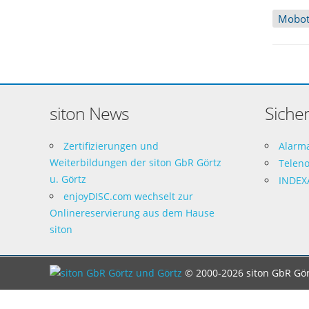
Mobot
siton News
Sicher
Zertifizierungen und
Alarm
Weiterbildungen der siton GbR Görtz
Telen
u. Görtz
INDEX
enjoyDISC.com wechselt zur
Onlinereservierung aus dem Hause
siton
© 2000-2026 siton GbR Gör