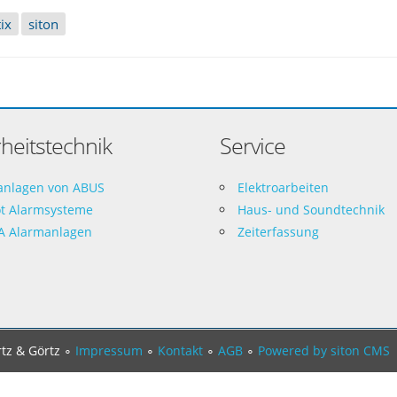
ix
siton
heitstechnik
Service
anlagen von ABUS
Elektroarbeiten
ot Alarmsysteme
Haus- und Soundtechnik
A Alarmanlagen
Zeiterfassung
tz & Görtz ∘
Impressum
∘
Kontakt
∘
AGB
∘
Powered by siton CMS